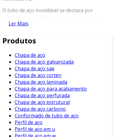
O tubo de aço inoxidável se destaca por
algumas características fundamentais. Entre
Ler Mais
elas, podemos mencionar:
Resistência à Corrosão
: A composição do
Produtos
aço inoxidável inclui cromo, que forma
uma camada protetora contra a corrosão.
Chapa de aço
Chapa de aço galvanizada
Durabilidade
: Graças à sua resistência
Chapa de aço sae
mecânica, esse material possui uma vida
Chapa de aço corten
útil prolongada, mesmo em condições
Chapa de aço laminada
adversas.
Chapa de aço para acabamento
Fácil Manutenção
: Os tubos de aço
Chapa de aço perfurada
inoxidável são simples de limpar e manter,
Chapa de aço estrutural
o que é um benefício significativo em
Chapa de aço carbono
Conformado de tubo de aço
ambientes industriais.
Perfil de aço
Essas características tornam o tubo de aço
Perfil de aço em u
inoxidável uma escolha ideal para uma ampla
Perfil de aço em w