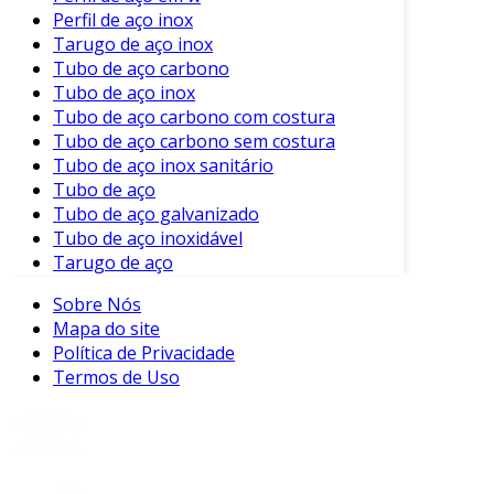
Perfil de aço inox
gama de aplicações.
Tarugo de aço inox
Aplicações do Tubo de Aço Inoxidável
Tubo de aço carbono
Tubo de aço inox
O tubo de aço inoxidável encontra uso em
Tubo de aço carbono com costura
diversas indústrias. A seguir, destacamos
Tubo de aço carbono sem costura
algumas das principais áreas de aplicação:
Tubo de aço inox sanitário
Tubo de aço
Indústria Alimentícia
: Utilizado em
Tubo de aço galvanizado
tubulações para transporte de líquidos,
Tubo de aço inoxidável
como água e produtos químicos, devido à
Tarugo de aço
sua superfície não porosa.
Sobre Nós
Construção Civil
: Amplamente utilizado
Mapa do site
em estruturas devido à sua resistência e
Política de Privacidade
estética.
Termos de Uso
Indústria Automotiva
: Empregado em
sistemas de escapamento por sua
capacidade de suportar altas
temperaturas.