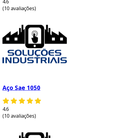
4.6
indústria automotiva
: empregadas na
(10 avaliações)
fabricação de componentes e estruturas
de veículos.
maquinário
: usadas na construção de
máquinas e equipamentos industriais.
considerações ao alugar chapas de
aço sae 1020
antes de seguir com o aluguel, é importante
considerar alguns fatores. isso garantirá que
suas necessidades sejam atendidas.
Aço Sae 1050
diretrizes de aluguel
verificação de qualidade
: sempre
4.6
certifique-se de que as chapas estão em
(10 avaliações)
boas condições. inspecione visualmente
por danos ou deformações.