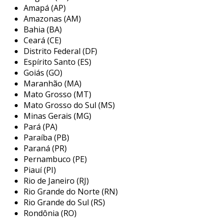
adequada e uma excelente capacidade de
Amapá (AP)
conformação. além disso, o sae 1020 é
Amazonas (AM)
conhecido por sua soldabilidade e
Bahia (BA)
usinabilidade.
Ceará (CE)
Distrito Federal (DF)
características principais
Espírito Santo (ES)
Goiás (GO)
as características do aço sae 1020 incluem:
Maranhão (MA)
Mato Grosso (MT)
resistência moderada
: ideal para
Mato Grosso do Sul (MS)
aplicações que demandam boa resistência,
Minas Gerais (MG)
mas não em níveis extremados.
Pará (PA)
ductilidade
: permite ser moldado em
Paraíba (PB)
diversas formas, tornando-se versátil
Paraná (PR)
para diferentes projetos.
Pernambuco (PE)
Piauí (PI)
facilidade de soldagem
: suporta
Rio de Janeiro (RJ)
processos de soldagem, tornando-o
Rio Grande do Norte (RN)
adequado para a montagem de
Rio Grande do Sul (RS)
estruturas.
Rondônia (RO)