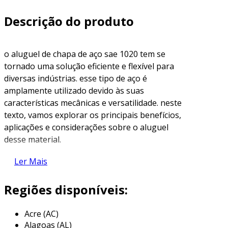
Descrição do produto
o aluguel de chapa de aço sae 1020 tem se
tornado uma solução eficiente e flexível para
diversas indústrias. esse tipo de aço é
amplamente utilizado devido às suas
características mecânicas e versatilidade. neste
texto, vamos explorar os principais benefícios,
aplicações e considerações sobre o aluguel
desse material.
o que é a chapa de aço sae 1020?
Ler Mais
a chapa de aço sae 1020 é fabricada com uma
Regiões disponíveis:
composição química que contém
aproximadamente 0,20% de carbono. esse teor
Acre (AC)
confere ao material uma resistência mecânica
Alagoas (AL)