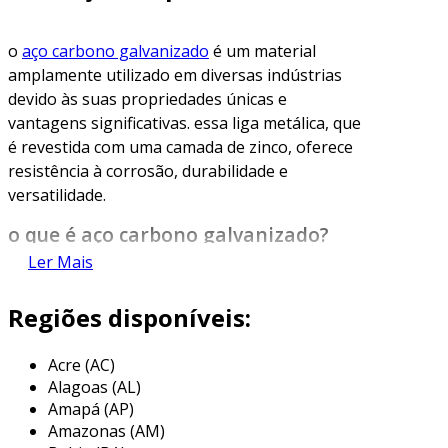
o
aço carbono galvanizado
é um material
amplamente utilizado em diversas indústrias
devido às suas propriedades únicas e
vantagens significativas. essa liga metálica, que
é revestida com uma camada de zinco, oferece
resistência à corrosão, durabilidade e
versatilidade.
o que é aço carbono galvanizado?
Ler Mais
o aço carbono galvanizado é produzido através
de um processo denominado galvanização,
Regiões disponíveis:
onde o aço carbono é imerso em banho de
zinco fundido. essa camada de zinco protege o
Acre (AC)
aço subjacente da corrosão e deterioração. o
Alagoas (AL)
resultado é um material que combina a força do
Amapá (AP)
aço com a resistência do zinco.
Amazonas (AM)