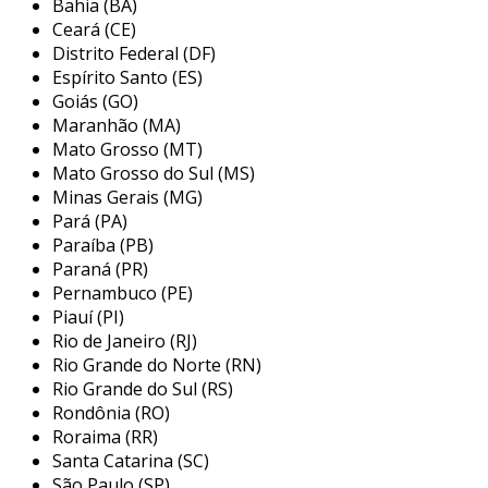
Bahia (BA)
vantagens do aço carbono
Ceará (CE)
galvanizado
Distrito Federal (DF)
Espírito Santo (ES)
entre os principais benefícios do aço carbono
Goiás (GO)
galvanizado, destacam-se:
Maranhão (MA)
Mato Grosso (MT)
resistência à corrosão
: a camada de
Mato Grosso do Sul (MS)
zinco oferece uma barreira eficaz contra
Minas Gerais (MG)
fatores corrosivos, aumentando a vida útil
Pará (PA)
do aço.
Paraíba (PB)
durabilidade
: o aço galvanizado pode
Paraná (PR)
suportar condições adversas, o que o
Pernambuco (PE)
Piauí (PI)
torna ideal para aplicações externas e em
Rio de Janeiro (RJ)
ambientes úmidos.
Rio Grande do Norte (RN)
manutenção reduzida
: devido à sua
Rio Grande do Sul (RS)
resistência à corrosão, o aço galvanizado
Rondônia (RO)
requer menos manutenção em
Roraima (RR)
comparação com o aço não tratado.
Santa Catarina (SC)
São Paulo (SP)