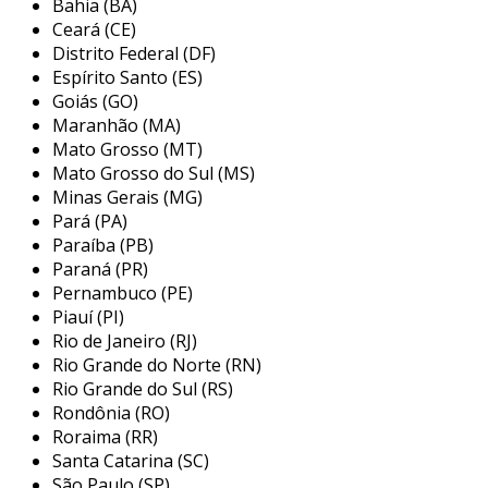
Bahia (BA)
Ceará (CE)
além disso, a distribuição de aço abrange a
Distrito Federal (DF)
transformação do material, que pode ser
Espírito Santo (ES)
cortado, dobrado ou moldado conforme as
Goiás (GO)
especificações do cliente. isso garante que o
Maranhão (MA)
produto final atenda exatamente às
Mato Grosso (MT)
necessidades dos usuários.
Mato Grosso do Sul (MS)
Minas Gerais (MG)
etapas do processo de distribuição
Pará (PA)
de aço
Paraíba (PB)
Paraná (PR)
o processo de distribuição de aço pode ser
Pernambuco (PE)
dividido em várias etapas. a seguir,
Piauí (PI)
apresentamos as principais fases:
Rio de Janeiro (RJ)
Rio Grande do Norte (RN)
aquisição
: o aço é comprado de
Rio Grande do Sul (RS)
fornecedores ou produtores. É
Rondônia (RO)
importante garantir que a fonte seja
Roraima (RR)
confiável e que o material atenda aos
Santa Catarina (SC)
padrões de qualidade desejados.
São Paulo (SP)