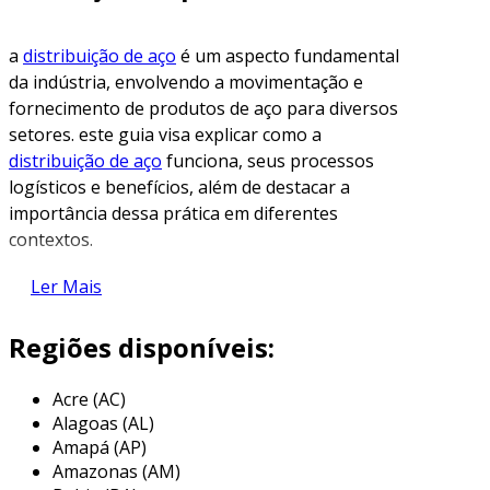
a
distribuição de aço
é um aspecto fundamental
da indústria, envolvendo a movimentação e
fornecimento de produtos de aço para diversos
setores. este guia visa explicar como a
distribuição de aço
funciona, seus processos
logísticos e benefícios, além de destacar a
importância dessa prática em diferentes
contextos.
o que é distribuição de aço?
Ler Mais
a distribuição de aço refere-se ao processo
Regiões disponíveis:
pelo qual produtos de aço, como chapas,
barras, ferragens e tubos, são entregues a
Acre (AC)
consumidores finais ou indústrias. esse
Alagoas (AL)
processo inclui diversos passos, desde a
Amapá (AP)
aquisição do aço até a entrega no local
Amazonas (AM)
desejado.