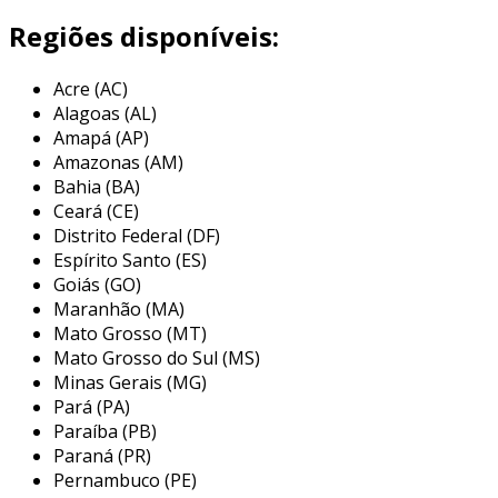
composição química
Regiões disponíveis:
a chapa astm a36 é composta principalmente
de ferro, mas também contém pequenos
Acre (AC)
Alagoas (AL)
percentuais de carbono, manganês e silício.
Amapá (AP)
isso confere a ela
resistência mecânica
e
Amazonas (AM)
elevada plasticidade
, permitindo que sejam
Bahia (BA)
moldadas e cortadas com facilidade.
Ceará (CE)
Distrito Federal (DF)
propriedades mecânicas
Espírito Santo (ES)
essa chapa apresenta uma
resistência à
Goiás (GO)
Maranhão (MA)
tração
que varia normalmente entre 400 a 550
Mato Grosso (MT)
mpa, e um limite de escoamento em torno de
Mato Grosso do Sul (MS)
250 mpa. essas propriedades fazem com que
Minas Gerais (MG)
seja uma boa opção para estruturas que
Pará (PA)
requerem alta carga.
Paraíba (PB)
Paraná (PR)
soldabilidade e formabilidade
Pernambuco (PE)