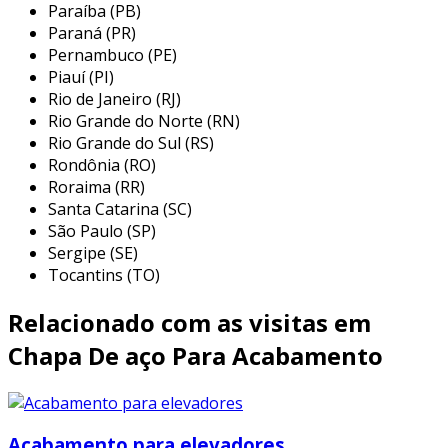
Paraíba (PB)
que metais.
Paraná (PR)
vidro
:
Pernambuco (PE)
Piauí (PI)
transparência: permite uma visão
Rio de Janeiro (RJ)
panorâmica durante a viagem do
Rio Grande do Norte (RN)
elevador.
Rio Grande do Sul (RS)
Rondônia (RO)
estilo: cria um ambiente sofisticado e
Roraima (RR)
contemporâneo.
Santa Catarina (SC)
madeira
:
São Paulo (SP)
Sergipe (SE)
calidez: oferece um toque
Tocantins (TO)
aconchegante e elegante.
Relacionado com as visitas em
variedades: pode ser utilizada em
diferentes acabamentos e
Chapa De aço Para Acabamento
tonalidades.
essas opções permitem que arquitetos e
designers escolham o acabamento ideal que se
Acabamento para elevadores