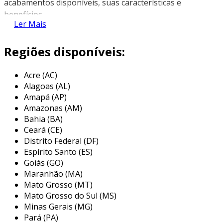
acabamentos disponíveis, suas características e
benefícios.
Ler Mais
tipos de acabamento
Regiões disponíveis:
a variedade de acabamentos para elevadores é
ampla. eles podem variar em material, textura e
Acre (AC)
design. entre os mais comuns, destacam-se:
Alagoas (AL)
Amapá (AP)
aço inoxidável
:
Amazonas (AM)
durabilidade: resistente à corrosão e
Bahia (BA)
Ceará (CE)
desgaste.
Distrito Federal (DF)
estética: proporciona um visual
Espírito Santo (ES)
moderno e elegante.
Goiás (GO)
Maranhão (MA)
laminado
:
Mato Grosso (MT)
customização: disponível em várias
Mato Grosso do Sul (MS)
cores e padrões.
Minas Gerais (MG)
Pará (PA)
custo: geralmente mais acessível do