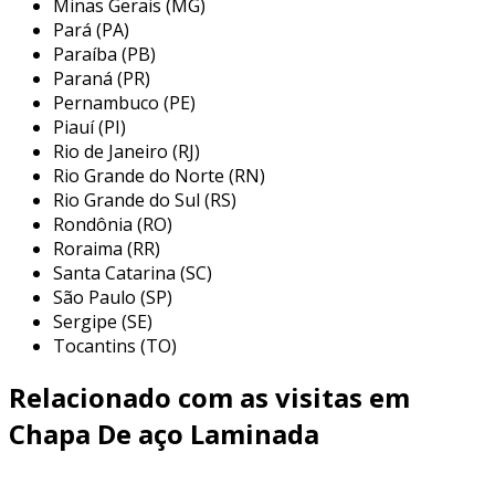
Minas Gerais (MG)
transporte e diversos produtos industriais.
Pará (PA)
principais aplicações da chapa de aço
Paraíba (PB)
Paraná (PR)
laminada a quente
Pernambuco (PE)
Piauí (PI)
a chapa de aço laminada a quente possui uma
Rio de Janeiro (RJ)
ampla gama de aplicações, especialmente em
Rio Grande do Norte (RN)
setores que demandam resistência e
Rio Grande do Sul (RS)
durabilidade. sua versatilidade é um dos fatores
Rondônia (RO)
que a tornam tão valorizada em diversos
Roraima (RR)
segmentos industriais. algumas das principais
Santa Catarina (SC)
aplicações incluem:
São Paulo (SP)
Sergipe (SE)
construção civil:
utilizada para fabricação
Tocantins (TO)
de vigas, colunas e outros elementos
estruturais que exigem alta resistência
Relacionado com as visitas em
mecânica.
Chapa De aço Laminada
indústria automotiva:
empregada na
produção de chassis e componentes