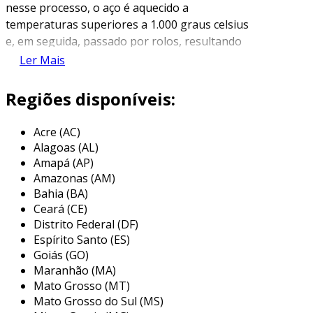
nesse processo, o aço é aquecido a
temperaturas superiores a 1.000 graus celsius
e, em seguida, passado por rolos, resultando
em chapas de diferentes espessuras e
Ler Mais
dimensões. esse método garante que o aço
mantenha suas propriedades mecânicas e
Regiões disponíveis:
força, além de proporcionar maior ductilidade
ao material.
Acre (AC)
Alagoas (AL)
o principal diferencial da chapa laminada a
Amapá (AP)
quente em relação à laminada a frio é que,
Amazonas (AM)
durante o resfriamento, a chapa sofre tensões
Bahia (BA)
internas, o que pode resultar em uma leve
Ceará (CE)
deformação. contudo, essa condição não
Distrito Federal (DF)
compromete a funcionalidade do material na
Espírito Santo (ES)
maioria das aplicações. além disso, a chapa
Goiás (GO)
Maranhão (MA)
laminada a quente é frequentemente utilizada
Mato Grosso (MT)
como matéria-prima para a fabricação de
Mato Grosso do Sul (MS)
estruturas metálicas, equipamentos de