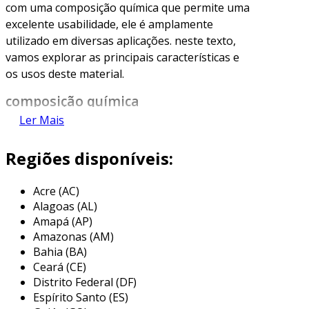
com uma composição química que permite uma
excelente usabilidade, ele é amplamente
utilizado em diversas aplicações. neste texto,
vamos explorar as principais características e
os usos deste material.
composição química
Ler Mais
o sae 1020 é composto principalmente por
ferro e possui um teor de carbono de
Regiões disponíveis:
aproximadamente 0,20%. este nível de carbono
proporciona uma combinação ideal de dureza e
Acre (AC)
maleabilidade. a seguir, estão os principais
Alagoas (AL)
componentes da sua composição:
Amapá (AP)
Amazonas (AM)
carbono (c)
: 0,18 a 0,23%
Bahia (BA)
manganês (mn)
: 0,30 a 0,60%
Ceará (CE)
Distrito Federal (DF)
fósforo (p)
: máximo de 0,04%
Espírito Santo (ES)
enxofre (s)
: máximo de 0,05%