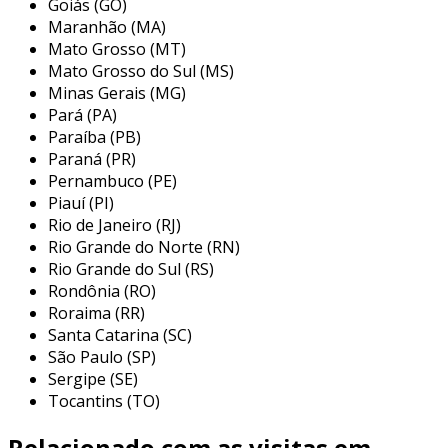
Goiás (GO)
Maranhão (MA)
esses elementos conferem ao aço 1020 suas
Mato Grosso (MT)
propriedades mecânicas específicas, tornando-
Mato Grosso do Sul (MS)
o uma escolha versátil para diferentes
Minas Gerais (MG)
indústrias.
Pará (PA)
Paraíba (PB)
propriedades mecânicas
Paraná (PR)
Pernambuco (PE)
as propriedades mecânicas do sae 1020 são
Piauí (PI)
fundamentais para as suas aplicações. entre as
Rio de Janeiro (RJ)
principais características, destacam-se:
Rio Grande do Norte (RN)
Rio Grande do Sul (RS)
resistência à tração
: aproximadamente
Rondônia (RO)
400 mpa.
Roraima (RR)
limite de esforço
: em torno de 250 mpa.
Santa Catarina (SC)
São Paulo (SP)
dureza
: variedade de surpresas de
Sergipe (SE)
dureza, dependendo do tratamento
Tocantins (TO)
térmico.
Relacionado com as visitas em