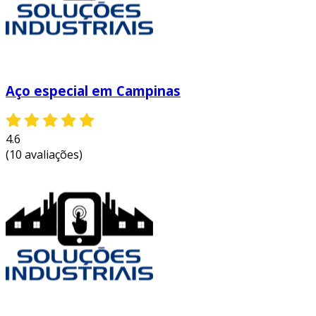
frequentemente utilizadas:
construção civil
: utilizadas na fabricação
de vigas, pilares e lajes.
indústria naval
: são essenciais na
Aço especial em Campinas
construção de cascos e outras partes de
embarcações.
indústria automotiva
: utilizadas para a
4.6
produção de componentes robustos e
(10 avaliações)
duráveis.
esses exemplos evidenciam a importância das
chapas grossas de aço em processos
produtivos que exigem alta resistência e
confiabilidade.
como escolher chapas grossas de aço
a seleção correta das chapas grossas de aço