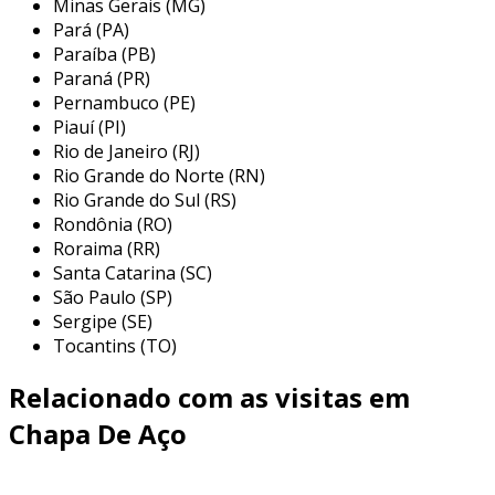
Minas Gerais (MG)
a condições adversas, como corrosão e
Pará (PA)
desgaste.
Paraíba (PB)
flexibilidade em processamento
: podem
Paraná (PR)
ser cortadas, soldadas e moldadas
Pernambuco (PE)
Piauí (PI)
conforme a necessidade do projeto.
Rio de Janeiro (RJ)
essas características garantem que as chapas
Rio Grande do Norte (RN)
grossas de aço sejam adequadas para setores
Rio Grande do Sul (RS)
Rondônia (RO)
que exigem segurança e eficácia, como
Roraima (RR)
construção civil e indústria naval.
Santa Catarina (SC)
benefícios das chapas grossas de aço
São Paulo (SP)
Sergipe (SE)
o uso de chapas grossas de aço oferece vários
Tocantins (TO)
benefícios que podem ser decisivos na escolha
Relacionado com as visitas em
dos materiais para um projeto. entre os
principais, podemos destacar:
Chapa De Aço
custo-benefício
: apesar de serem um
investimento inicial considerável, a