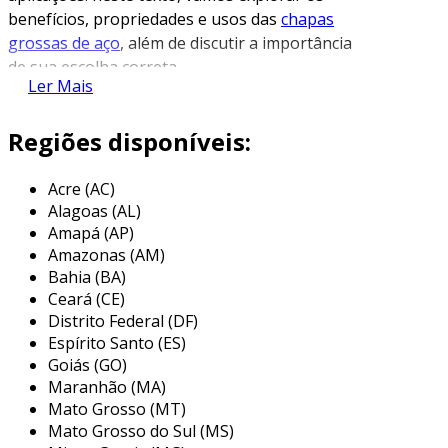
benefícios, propriedades e usos das
chapas
grossas de aço
, além de discutir a importância
de sua escolha correta.
Ler Mais
propriedades das chapas grossas de
aço
Regiões disponíveis:
as chapas grossas são fabricadas em diversas
Acre (AC)
especificações, com espessuras geralmente
Alagoas (AL)
variando de 5 mm a 100 mm. essa variedade
Amapá (AP)
permite que as chapas atendam a diferentes
Amazonas (AM)
exigências estruturais e funcionais. entre as
Bahia (BA)
principais propriedades destacam-se:
Ceará (CE)
Distrito Federal (DF)
alta resistência mecânica
: a estrutura
Espírito Santo (ES)
das chapas grossas proporciona
Goiás (GO)
resistência significativa a tensões
Maranhão (MA)
mecânicas.
Mato Grosso (MT)
Mato Grosso do Sul (MS)
durabilidade
: são projetadas para resistir