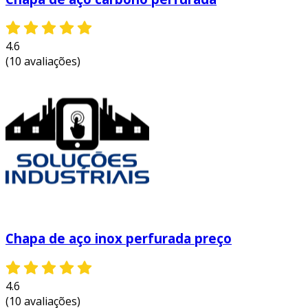
altamente resistente à corrosão,
garantindo uma vida útil prolongada
mesmo em ambientes desafiadores.
4.6
(10 avaliações)
facilidade de manutenção:
a superfície
do aço inox é fácil de limpar, o que a torna
ideal para locais que exigem altos padrões
de higiene, como cozinhas comerciais e
indústrias alimentícias.
estética moderna:
o acabamento do aço
inox oferece um visual sofisticado e
contemporâneo, que se adapta a
diferentes estilos de projeto.
personalização:
as chapas podem ser
Chapa de aço inox perfurada preço
fabricadas em diferentes espessuras,
formas e tamanhos, permitindo a
personalização conforme as necessidades
4.6
do projeto.
(10 avaliações)