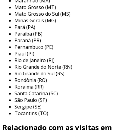
Maranhão (MA)
inox perfurada
Mato Grosso (MT)
Mato Grosso do Sul (MS)
a chapa de aço inox perfurada possui uma
Minas Gerais (MG)
vasta gama de aplicações devido à sua
Pará (PA)
versatilidade e resistência. entre os setores que
Paraíba (PB)
mais utilizam este material, destacam-se:
Paraná (PR)
Pernambuco (PE)
arquitetura e decoração:
É amplamente
Piauí (PI)
empregada em fachadas, coberturas e
Rio de Janeiro (RJ)
elementos decorativos, onde a
Rio Grande do Norte (RN)
transparência e o design são essenciais.
Rio Grande do Sul (RS)
Rondônia (RO)
indústria alimentícia:
utilizada em
Roraima (RR)
equipamentos e sistemas de ventilação,
Santa Catarina (SC)
onde a resistência à corrosão e a
São Paulo (SP)
facilidade de limpeza são fundamentais.
Sergipe (SE)
Tocantins (TO)
painéis de proteção:
montada em
estruturas de segurança, como cercas e
Relacionado com as visitas em
grades, proporcionando visibilidade e