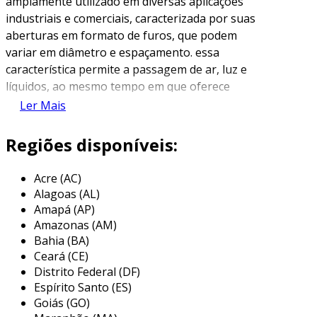
amplamente utilizado em diversas aplicações
industriais e comerciais, caracterizada por suas
aberturas em formato de furos, que podem
variar em diâmetro e espaçamento. essa
característica permite a passagem de ar, luz e
líquidos, ao mesmo tempo em que oferece
suporte estrutural e resistência a corrosão,
Ler Mais
tornando-a uma escolha ideal para ambientes
agressivos.
Regiões disponíveis:
a durabilidade do aço inox é um dos principais
Acre (AC)
fatores que contribui para sua popularidade.
Alagoas (AL)
comumente utilizada na arquitetura, indústria
Amapá (AP)
alimentícia e na construção civil, a chapa de aço
Amazonas (AM)
inox perfurada é uma solução que combina
Bahia (BA)
funcionalidade e estética, capaz de atender a
Ceará (CE)
diversas necessidades e especificações de
Distrito Federal (DF)
projetos.
Espírito Santo (ES)
Goiás (GO)
principais aplicações da chapa de aço