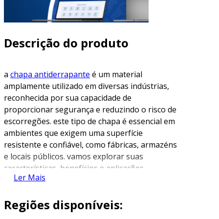
Descrição do produto
a
chapa antiderrapante
é um material
amplamente utilizado em diversas indústrias,
reconhecida por sua capacidade de
proporcionar segurança e reduzindo o risco de
escorregões. este tipo de chapa é essencial em
ambientes que exigem uma superfície
resistente e confiável, como fábricas, armazéns
e locais públicos. vamos explorar suas
características, benefícios e aplicações.
Ler Mais
características da chapa
antiderrapante
Regiões disponíveis:
as chapas antiderrapantes são fabricadas em