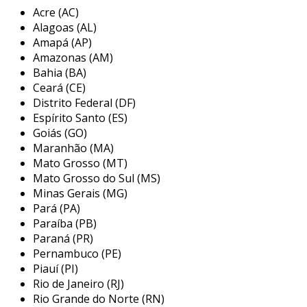
Acre (AC)
diferentes materiais, como aço, alumínio e
Alagoas (AL)
plástico. cada material tem suas
Amapá (AP)
particularidades, mas todas possuem um
Amazonas (AM)
padrão texturizado que melhora a aderência.
Bahia (BA)
entre as principais características, podemos
Ceará (CE)
destacar:
Distrito Federal (DF)
Espírito Santo (ES)
textura superficial
: o padrão
Goiás (GO)
antiderrapante facilita a tração dos pés e
Maranhão (MA)
das rodas, minimizando riscos de quedas.
Mato Grosso (MT)
Mato Grosso do Sul (MS)
resistência
: estas chapas são duráveis e
Minas Gerais (MG)
capazes de suportar cargas pesadas,
Pará (PA)
mesmo em condições exigentes.
Paraíba (PB)
variedade de tamanhos
: disponíveis em
Paraná (PR)
diferentes medidas, as chapas podem ser
Pernambuco (PE)
Piauí (PI)
adaptadas a diversas necessidades.
Rio de Janeiro (RJ)
fácil instalação
: podem ser cortadas e
Rio Grande do Norte (RN)
fixadas rapidamente em qualquer