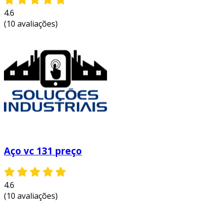
segurança durante o transporte.
4.6
Áreas externas
: ideal para calçadas e
(10 avaliações)
rampas, oferecendo segurança em plena
chuva ou outros climas adversos.
considerações na escolha da chapa
antiderrapante
ao selecionar a chapa antiderrapante mais
adequada, é importante considerar alguns
fatores. isso assegura a eficiência e a
segurança do material utilizado. entre as
considerações, destacam-se:
Aço vc 131 preço
material
: escolha entre aço, alumínio ou
plástico, dependendo do ambiente de uso
4.6
e das exigências específicas.
(10 avaliações)
espessura
: chapas mais grossas
oferecem maior resistência, enquanto