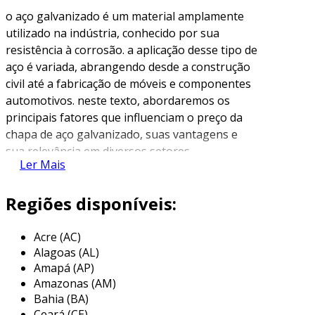
o aço galvanizado é um material amplamente
utilizado na indústria, conhecido por sua
resistência à corrosão. a aplicação desse tipo de
aço é variada, abrangendo desde a construção
civil até a fabricação de móveis e componentes
automotivos. neste texto, abordaremos os
principais fatores que influenciam o preço da
chapa de aço galvanizado, suas vantagens e
sua relevância em diversos setores.
Ler Mais
fatores que influenciam o preço
Regiões disponíveis:
o preço da chapa de aço galvanizado pode
variar significativamente. isso se deve a
Acre (AC)
diversos fatores, tais como:
Alagoas (AL)
Amapá (AP)
espessura da chapa
: chapas com
Amazonas (AM)
espessuras maiores geralmente custam
Bahia (BA)
mais.
Ceará (CE)