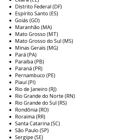
dimensões
: o tamanho da chapa também
Distrito Federal (DF)
afeta o preço. dimensões personalizadas
Espírito Santo (ES)
podem resultar em custos adicionais.
Goiás (GO)
Maranhão (MA)
tipo de galvanização
: a galvanização a
Mato Grosso (MT)
quente, por exemplo, pode ser mais cara
Mato Grosso do Sul (MS)
do que a galvanização eletrolítica devido
Minas Gerais (MG)
ao processo produtivo.
Pará (PA)
Paraíba (PB)
quantidade
: compras em grandes
Paraná (PR)
volumes frequentemente resultam em
Pernambuco (PE)
descontos.
Piauí (PI)
localização geográfica
: os preços podem
Rio de Janeiro (RJ)
variar de acordo com a região do país e a
Rio Grande do Norte (RN)
proximidade de fornecedores.
Rio Grande do Sul (RS)
Rondônia (RO)
preços do aço
: as flutuações no mercado
Roraima (RR)
global de aço impactam diretamente o
Santa Catarina (SC)
valor das chapas galvanizadas.
São Paulo (SP)
Sergipe (SE)
vantagens do aço galvanizado