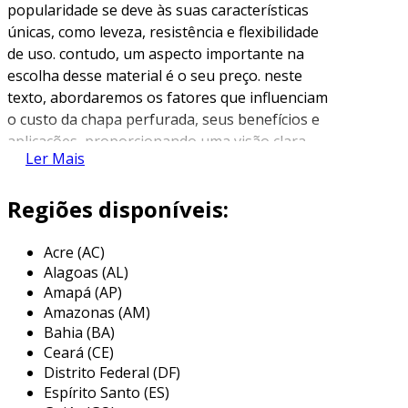
popularidade se deve às suas características
únicas, como leveza, resistência e flexibilidade
de uso. contudo, um aspecto importante na
escolha desse material é o seu preço. neste
texto, abordaremos os fatores que influenciam
o custo da chapa perfurada, seus benefícios e
aplicações, proporcionando uma visão clara
Ler Mais
para ajudar na sua decisão de compra.
fatores que influenciam o preço
Regiões disponíveis:
o preço da chapa perfurada pode variar
Acre (AC)
significativamente devido a diferentes fatores.
Alagoas (AL)
entre os aspectos mais relevantes estão:
Amapá (AP)
Amazonas (AM)
material
: as chapas perfuradas são
Bahia (BA)
fabricadas em diversos materiais, como
Ceará (CE)
aço carbono, aço inox, alumínio e plástico.
Distrito Federal (DF)
cada um possui um preço específico,
Espírito Santo (ES)
dependendo de suas propriedades.