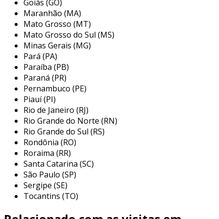
Goiás (GO)
Maranhão (MA)
espessura
: a espessura da chapa influi
Mato Grosso (MT)
diretamente no preço. chapas mais
Mato Grosso do Sul (MS)
grossas tendem a ser mais caras, devido à
Minas Gerais (MG)
maior quantidade de material utilizado.
Pará (PA)
dimensões
: o tamanho da chapa
Paraíba (PB)
perfurada também importa. dimensões
Paraná (PR)
maiores geralmente resultam em preços
Pernambuco (PE)
Piauí (PI)
mais altos, além de custos de transporte.
Rio de Janeiro (RJ)
tipo de perfuração
: o padrão da
Rio Grande do Norte (RN)
perfuração, como diâmetro e
Rio Grande do Sul (RS)
espaçamento, pode afetar o custo.
Rondônia (RO)
perfurações personalizadas tendem a ter
Roraima (RR)
um preço superior.
Santa Catarina (SC)
São Paulo (SP)
processo de fabricação
: métodos de
Sergipe (SE)
produção distintos (como corte laser ou
Tocantins (TO)
prensas) também impactam o valor final.
processos mais sofisticados podem elevar
Relacionado com as visitas em