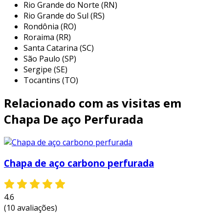
pode ser relativamente leve, facilitando o
Rio Grande do Norte (RN)
transporte e manuseio.
Rio Grande do Sul (RS)
Rondônia (RO)
essas características garantem que a chapa
Roraima (RR)
possa ser adaptada a diversas necessidades
Santa Catarina (SC)
industriais e comerciais.
São Paulo (SP)
Sergipe (SE)
aplicações da chapa de aço
Tocantins (TO)
perfurada sp
Relacionado com as visitas em
devido à sua versatilidade, a chapa de aço
Chapa De aço Perfurada
perfurada sp é aplicada em várias indústrias. as
principais aplicações incluem:
construção civil:
utilizada para
Chapa de aço carbono perfurada
revestimentos, fachadas e divisórias.
indústria automotiva:
empregada em
componentes de veículos, como grelhas e
4.6
protetores de motor.
(10 avaliações)
indústria de sinalização:
ideal para