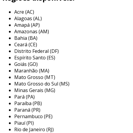
características da chapa de aço
perfurada sp
Acre (AC)
Alagoas (AL)
a chapa de aço perfurada sp possui algumas
Amapá (AP)
características que a tornam ideal para diversas
Amazonas (AM)
aplicações. primeiramente, seu
material base
Bahia (BA)
é o aço, conhecido por sua durabilidade e
Ceará (CE)
resistência à corrosão. além disso, a chapa é
Distrito Federal (DF)
perfurada com furos em padrões que podem
Espírito Santo (ES)
variar conforme a necessidade do projeto.
Goiás (GO)
Maranhão (MA)
principais características:
Mato Grosso (MT)
Mato Grosso do Sul (MS)
resistência:
o aço proporciona uma alta
Minas Gerais (MG)
resistência à tração e ao impacto.
Pará (PA)
Paraíba (PB)
personalização:
os furos podem ser
Paraná (PR)
feitos em diferentes tamanhos e padrões,
Pernambuco (PE)
conforme as especificações do cliente.
Piauí (PI)
leveza:
apesar de sua robustez, a chapa
Rio de Janeiro (RJ)