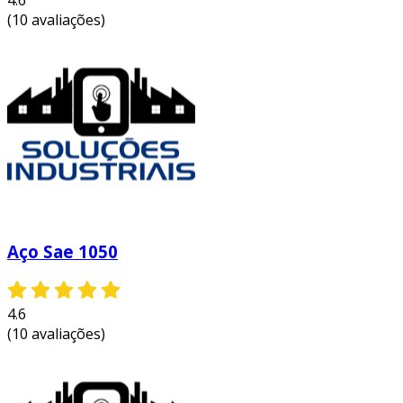
4.6
segmentos.
(10 avaliações)
considerações sobre a manutenção
além das aplicações, é crucial considerar a
manutenção e o cuidado com a chapa sae 1020.
para garantir sua durabilidade, recomenda-se:
proteção contra corrosão
: utilize
revestimentos ou pintura para evitar
oxidação.
armazenagem
: mantenha as chapas em
Aço Sae 1050
locais secos e ventilados.
inspeção regular
: realize inspeções
periódicas para identificar desgastes ou
4.6
deformações.
(10 avaliações)
essas práticas ajudam a prolongar a vida útil do
material.