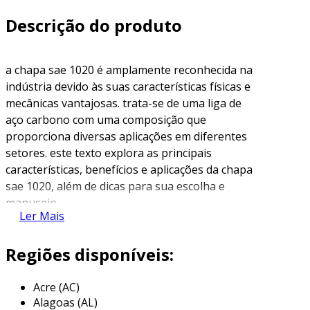
Descrição do produto
a chapa sae 1020 é amplamente reconhecida na
indústria devido às suas características físicas e
mecânicas vantajosas. trata-se de uma liga de
aço carbono com uma composição que
proporciona diversas aplicações em diferentes
setores. este texto explora as principais
características, benefícios e aplicações da chapa
sae 1020, além de dicas para sua escolha e
manuseio.
Ler Mais
o que é a chapa sae 1020?
Regiões disponíveis:
a chapa sae 1020 é um aço carbono com teor
de carbono em torno de 0,20%. essa
Acre (AC)
porcentagem de carbono confere ao material
Alagoas (AL)
uma combinação ideal de dureza, ductilidade e