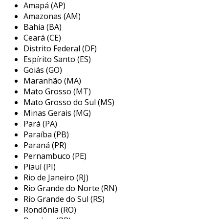
Amapá (AP)
resistência. além disso, é uma liga de baixo
Amazonas (AM)
carbono, o que facilita seu processamento e
Bahia (BA)
usinagem.
Ceará (CE)
Distrito Federal (DF)
suas propriedades básicas incluem:
Espírito Santo (ES)
Goiás (GO)
densidade
: aproximadamente 7,85 g/cm³.
Maranhão (MA)
limite de escoamento
: entre 310 mpa a
Mato Grosso (MT)
360 mpa.
Mato Grosso do Sul (MS)
Minas Gerais (MG)
resistência à tração
: em torno de 440
Pará (PA)
mpa a 510 mpa.
Paraíba (PB)
Paraná (PR)
essas propriedades tornam a chapa sae 1020
Pernambuco (PE)
uma escolha popular para diversas aplicações.
Piauí (PI)
principais benefícios
Rio de Janeiro (RJ)
Rio Grande do Norte (RN)
existem várias vantagens em optar pela chapa
Rio Grande do Sul (RS)
Rondônia (RO)
sae 1020 para projetos industriais. entre os