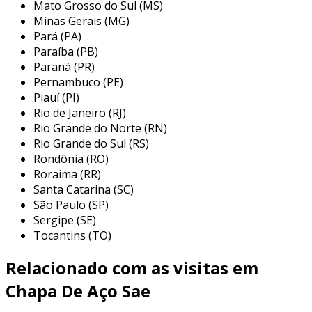
Mato Grosso do Sul (MS)
tensões sem se romper.
Minas Gerais (MG)
Pará (PA)
desempenho em altas temperaturas
: o
Paraíba (PB)
aço mantém suas propriedades em
Paraná (PR)
temperaturas elevadas, o que é essencial
Pernambuco (PE)
em aplicações de engenharia.
Piauí (PI)
composição química
Rio de Janeiro (RJ)
Rio Grande do Norte (RN)
a composição química do aço sae 4140 é um
Rio Grande do Sul (RS)
Rondônia (RO)
aspecto crucial que contribui para suas
Roraima (RR)
propriedades mecânicas. geralmente, ele
Santa Catarina (SC)
possui a seguinte composição:
São Paulo (SP)
Sergipe (SE)
carbono (c)
: 0,38% a 0,43%
Tocantins (TO)
manganês (mn)
: 0,60% a 0,90%
Relacionado com as visitas em
cromo (cr)
: 0,80% a 1,10%
molibdênio (mo)
: 0,15% a 0,25%
Chapa De Aço Sae