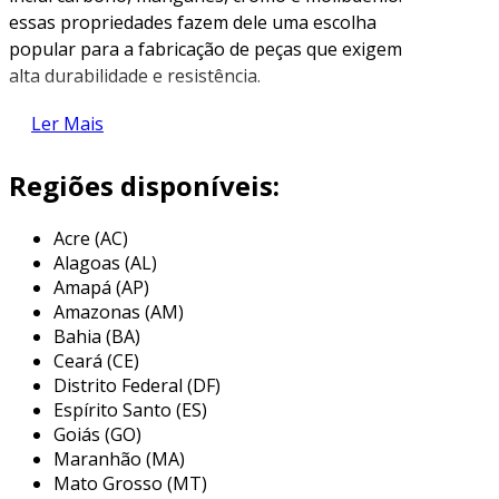
essas propriedades fazem dele uma escolha
popular para a fabricação de peças que exigem
alta durabilidade e resistência.
propriedades do aço sae 4140
Ler Mais
as propriedades do aço sae 4140 são
Regiões disponíveis:
fundamentais para suas aplicações. algumas
das características mais importantes incluem:
Acre (AC)
Alagoas (AL)
alta resistência à tração
: o sae 4140
Amapá (AP)
possui uma elevada resistência à tração,
Amazonas (AM)
que pode variar dependendo do
Bahia (BA)
tratamento térmico aplicado.
Ceará (CE)
dureza
: este tipo de aço pode atingir altos
Distrito Federal (DF)
níveis de dureza, sendo ideal para
Espírito Santo (ES)
suportar desgaste e abrasão.
Goiás (GO)
Maranhão (MA)
tenacidade
: a tenacidade do sae 4140
Mato Grosso (MT)
permite que ele resista a impactos e