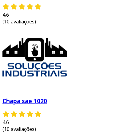
combinadas com a possibilidade de
tratamentos térmicos, oferecem uma solução
4.6
eficaz para atender às exigências do mercado.
(10 avaliações)
ao optar por esse material, as indústrias
podem garantir eficiência e eficácia em seus
processos produtivos.
portanto, a compreensão das propriedades,
aplicações e vantagens do aço sae 4140 é
fundamental para a tomada de decisões na
escolha de materiais. se você está considerando
utilizar esse aço em seus projetos, esteja
atento ao seu tratamento térmico e às
especificações técnicas necessárias.
Chapa sae 1020
4.6
(10 avaliações)