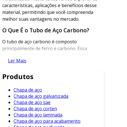
características, aplicações e benefícios desse
material, permitindo que você compreenda
melhor suas vantagens no mercado.
O Que É o Tubo de Aço Carbono?
O tubo de aço carbono é composto
principalmente de ferro e carbono. Essa
composição confere ao tubo propriedades
Ler Mais
mecânicas excepcionais. Os teores de carbono
podem variar, o que oferece diferentes níveis
Produtos
de resistência e maleabilidade.
Além disso, o tubo pode ser encontrado em
Chapa de aço
diversas formas, como redondo, quadrado ou
Chapa de aço galvanizada
retangular. Essa variedade facilita sua aplicação
Chapa de aço sae
em vários setores. A escolha do tipo de tubo
Chapa de aço corten
dependerá das necessidades específicas de cada
Chapa de aço laminada
Chapa de aço para acabamento
projeto.