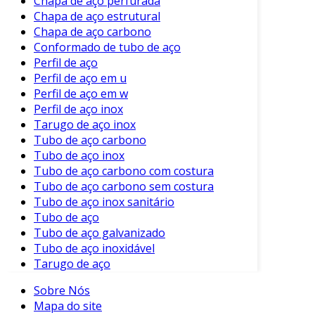
Chapa de aço perfurada
Principais Características
Chapa de aço estrutural
Chapa de aço carbono
As características do tubo de aço carbono são
Conformado de tubo de aço
algumas das razões pelas quais ele é tão
Perfil de aço
popular. Entre os principais atributos,
Perfil de aço em u
destacam-se:
Perfil de aço em w
Perfil de aço inox
Alta Resistência
: Suportam altas
Tarugo de aço inox
pressões e esforços mecânicos.
Tubo de aço carbono
Tubo de aço inox
Durabilidade
: Possuem uma vida útil
Tubo de aço carbono com costura
longa, reduzindo a necessidade de
Tubo de aço carbono sem costura
substituições frequentes.
Tubo de aço inox sanitário
Custo-Benefício
: Oferecem um excelente
Tubo de aço
Tubo de aço galvanizado
equilíbrio entre custo e desempenho.
Tubo de aço inoxidável
Versatilidade
: Podem ser utilizados em
Tarugo de aço
diferentes setores industriais, desde
construção até petróleo e gás.
Sobre Nós
Mapa do site
Soldabilidade
: Facilitam processos de