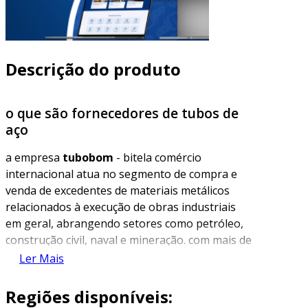
Descrição do produto
o que são fornecedores de tubos de
aço
a empresa
tubobom
- bitela comércio
internacional atua no segmento de compra e
venda de excedentes de materiais metálicos
relacionados à execução de obras industriais
em geral, abrangendo setores como petróleo,
construção civil, naval e mineração. com mais de
28 anos de experiência, a
tubobom
se destaca
Ler Mais
como fornecedora de tubos de aço novos e
usados, em bom estado, de diversas medidas,
Regiões disponíveis:
bitolas e diâmetros. os produtos oferecidos