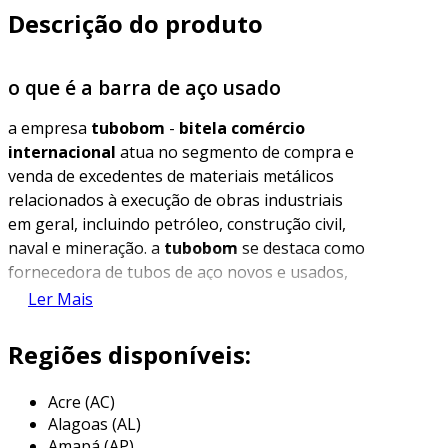
Descrição do produto
o que é a barra de aço usado
a empresa
tubobom
-
bitela comércio
internacional
atua no segmento de compra e
venda de excedentes de materiais metálicos
relacionados à execução de obras industriais
em geral, incluindo petróleo, construção civil,
naval e mineração. a
tubobom
se destaca como
fornecedora de tubos de aço novos e usados,
em bom estado, de diversas medidas, bitolas e
Ler Mais
diâmetros. esses materiais são adequados para
uma variedade de aplicações na indústria e no
Regiões disponíveis:
comércio, como poços, fundações e estruturas
na construção civil, transferência de líquidos e
Acre (AC)
redes de distribuição.
Alagoas (AL)
Amapá (AP)