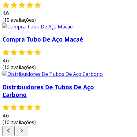
mercado, a
tubobom
se compromete a
fornecer produtos de qualidade, atendendo às
4.6
necessidades específicas de seus clientes e
(10 avaliações)
garantindo a excelência em cada projeto. essa
confiabilidade é fundamental para o sucesso de
Compra Tubo De Aço Macaé
obras que exigem materiais robustos e de alta
performance.
4.6
(10 avaliações)
Distribuidores De Tubos De Aço
Carbono
4.6
(10 avaliações)