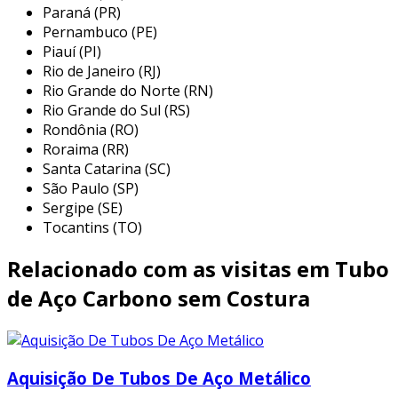
Paraná (PR)
costura incluem um diâmetro externo de 10
Pernambuco (PE)
3/4” (273,1 mm), espessura de 20,24 mm (0,797
Piauí (PI)
pol) e comprimento aproximado de 12,2
Rio de Janeiro (RJ)
metros. com um peso de cerca de 127 kg por
Rio Grande do Norte (RN)
metro, esse tubo é feito de aço carbono
Rio Grande do Sul (RS)
vm125hc
ou
vm110hc
e possui extremidades
Rondônia (RO)
com conexão
vam slij 2
. o preço é de r$
Roraima (RR)
7,00/kg, com entrega imediata em macaé/rj,
Santa Catarina (SC)
sujeita a inspeção por conta do comprador.
São Paulo (SP)
Sergipe (SE)
principais aplicações do tubo de aço
Tocantins (TO)
carbono sem costura
Relacionado com as visitas em Tubo
as aplicações do tubo de aço carbono sem
de Aço Carbono sem Costura
costura são diversas e abrangem setores
fundamentais da indústria e do comércio. este
produto é amplamente utilizado em projetos
que demandam robustez e confiabilidade. a
Aquisição De Tubos De Aço Metálico
seguir, apresentamos algumas das principais