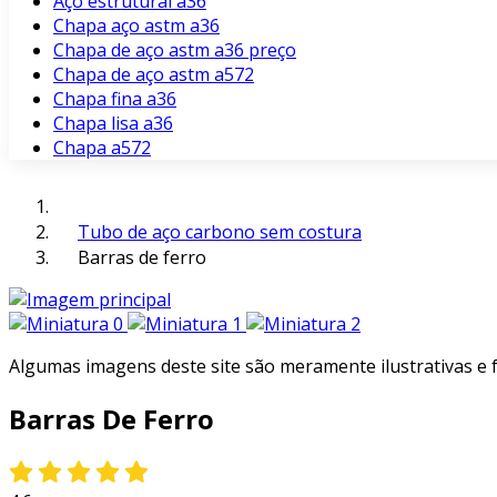
Aço estrutural a36
Chapa aço astm a36
Chapa de aço astm a36 preço
Chapa de aço astm a572
Chapa fina a36
Chapa lisa a36
Chapa a572
Tubo de aço carbono sem costura
Barras de ferro
Algumas imagens deste site são meramente ilustrativas e
Barras De Ferro